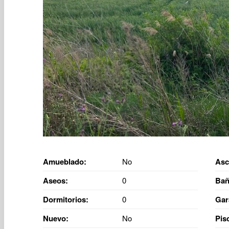
Amueblado:
No
Asc
Aseos:
0
Bañ
Dormitorios:
0
Gar
Nuevo:
No
Pis