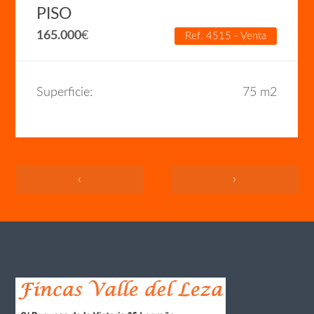
PISO
165.000
€
Ref. 4515 - Venta
Superficie:
75 m2
‹
›