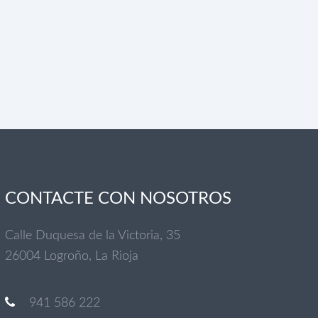
CONTACTE CON NOSOTROS
Calle Duquesa de la Victoria, 35
26004 Logroño, La Rioja
941 586 222