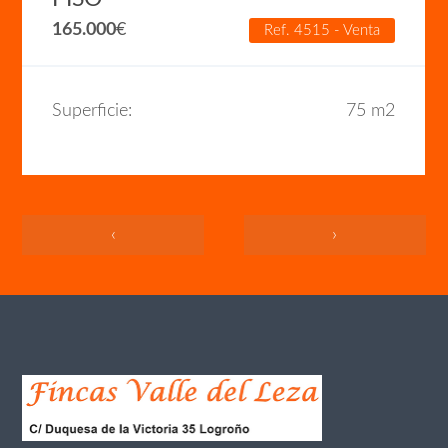
165.000
€
Ref. 4515 - Venta
Superficie:
75 m2
‹
›