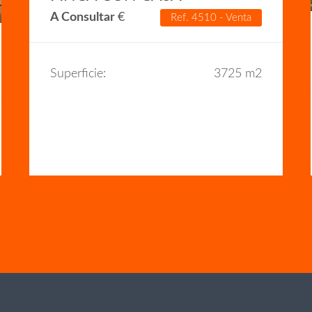
A Consultar
€
Ref. 4510 - Venta
Superficie:
3725 m2