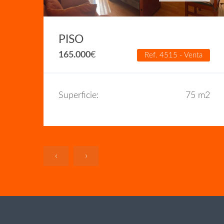
PISO
a
165.000
€
Ref. 4515 - Venta
m2
Superficie:
75 m2
‹
›