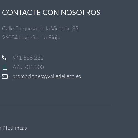
CONTACTE CON NOSOTROS
Calle Duquesa de la Victoria, 35
26004 Logroño, La Rioja
941 586 222
675 704 800
promociones@valledelleza.es
or
NetFincas