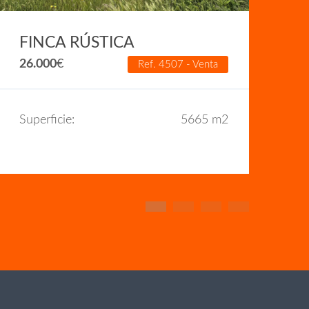
F
4
FINCA RÚSTICA
26.000
€
Ref. 4507 - Venta
Su
Superficie:
5665 m2