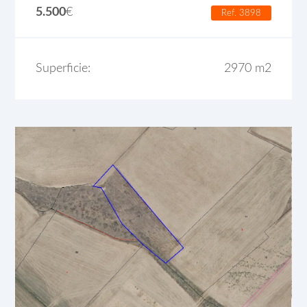
5.500
€
Ref. 3898
Superficie:
2970 m2