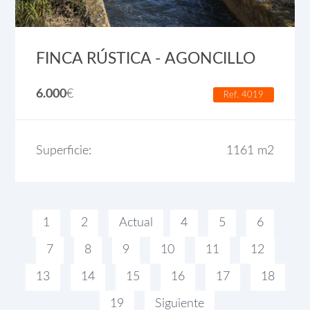
FINCA RÚSTICA - AGONCILLO
6.000
€
Ref. 4019
Superficie:
1161 m2
1
2
Actual
4
5
6
7
8
9
10
11
12
13
14
15
16
17
18
19
Siguiente