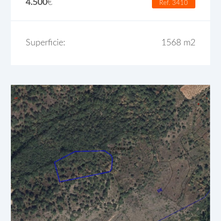
4.500
€
Ref. 3410
Superficie:
1568 m2