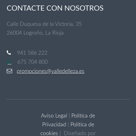
CONTACTE CON NOSOTROS
Calle Duquesa de la Victoria, 35
26004 Logroño, La Rioja
941 586 222
675 704 800
promociones@valledelleza.es
Aviso Legal
|
Política de
Privacidad
|
Política de
cookies
| Diseñado por