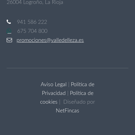
26004 Logroño, La Rioja
941 586 222
675 704 800
promociones@valledelleza.es
Aviso Legal
|
Política de
Privacidad
|
Política de
cookies
| Diseñado por
NetFincas