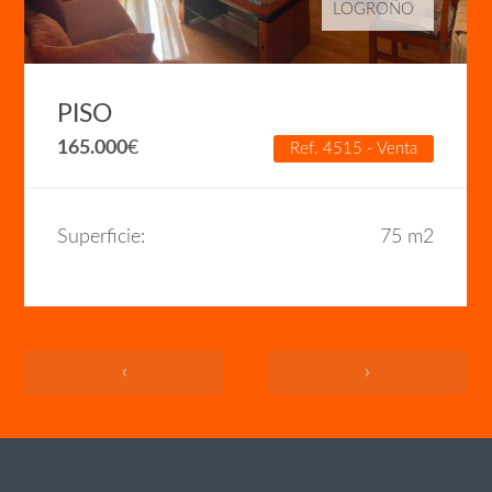
LOGROÑO
PISO
165.000
€
Ref. 4515 - Venta
Superficie:
75 m2
‹
›