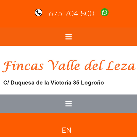
675 704 800
EN